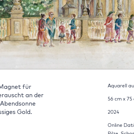
Aquarell au
 Magnet für
erauscht an der
56 cm x 75
e Abendsonne
ssiges Gold.
2024
Online Dati
Pilze. Scho