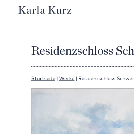
Residenzschloss Sc
Startseite
|
Werke
|
Residenzschloss Schwer